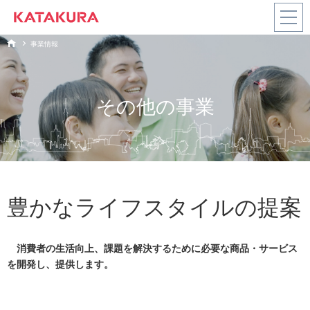
HOME
事業情報
会社情報
会社情報
事業情報
事業情報
社長ごあいさつ
カタクラグループの事業
その他の事業
について
社長ごあ
コーポレ
企業理念
不動産事
個人投資
会社概要
医薬品事
財務・業
企業理念
カタクラグループの事業について
いさつ
ートガバ
業
家の皆さ
業
績情報
不動産事業
ナンス
沿革
まへ
組織図
会社概要
不動産事業
機械関連
繊維事業
IR資料室
医薬品事業
沿革
事業拠点
グループ
事業
片倉シル
医薬品事業
機械関連事業
株式情報
会社
IRカレン
ク記念館
その他の
IRポリシ
組織図
ダー
事業
ー
機械関連事業
豊かなライフスタイルの提案
繊維事業
事業拠点
電子公告
IRメール
免責事項
繊維事業
その他の事業
配信
グループ会社
消費者の生活向上、課題を解決するために必要な商品・サービス
お問い合
その他の事業
片倉シルク記念館
わせ・よ
を開発し、提供します。
くあるご
株主・投資家情報
質問
株主・投資家情報
採用情報