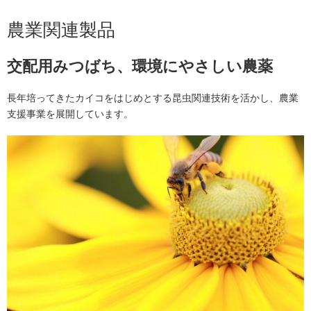
採用情報
コーポレートガバナンス
農業関連製品
ニュース
ニュース
個人投資家の皆さまへ
交配用みつばち、環境にやさしい農薬
財務・業績情報
お問い合わせ
お問い合わせ
IR資料室
長年培ってきたカイコをはじめとする昆虫関連技術を活かし、農業
English
支援事業を展開しています。
株式情報
English
IRカレンダー
IRポリシー
電子公告
IRメール配信
免責事項
お問い合わせ・よくある
ご質問